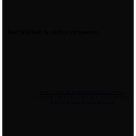
AGB's
Impressum
Datenschutz
Zahlung &
Versand
Nachhaltigkeit
Preise
hier klicken & nichts verpassen
Werke im Kunstshop entdecken
Gemälde
in Auftrag geben
PRIVATSPHÄRE-EINSTELLUNGEN
PRIVATSPHÄRE-EINSTELLUNGEN ÄNDERN
HISTORIE DER PRIVATSPHÄRE-EINSTELLUNGEN
EINWILLIGUNGEN WIDERRUFEN
Copyright 2020 – 2026 Lisa-Marie Kalisch