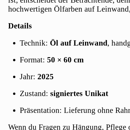
ist, entscheidet der Betrachtende, den
hochwertigen Ölfarben auf Leinwand
Details
Technik:
Öl auf Leinwand
, hand
Format:
50 × 60 cm
Jahr:
2025
Zustand:
signiertes Unikat
Präsentation: Lieferung ohne Rah
Wenn du Fragen zu Hängung, Pflege od